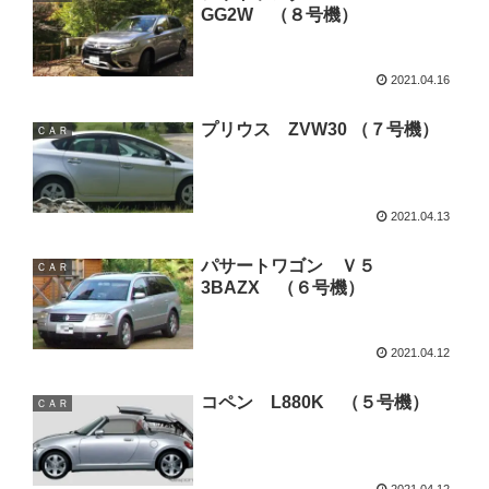
GG2W （８号機）
2021.04.16
プリウス ZVW30 （７号機）
ＣＡＲ
2021.04.13
パサートワゴン Ｖ５
ＣＡＲ
3BAZX （６号機）
2021.04.12
コペン L880K （５号機）
ＣＡＲ