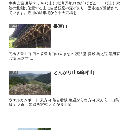
中央広場 展望デッキ 桜山貯水池 湿地観察所 桜ダム 桜山貯水
池の北側に位置する山に自然観察の森があり、遊歩道が整備され
ています。専用の駐車場から中央広場を...
書写山
山歩き
刀出坂登山口 刀出坂登山口の大きな木 護法堂 拝殿 奥之院 黒田官
兵衛 三之堂 ...
とんがり山&峰相山
山歩き
ウエルカムボード 東方向 亀岩看板 亀岩から南方向 東方向 白鳥
城 西方向 姫路西霊苑 とんがり山頂上 ...