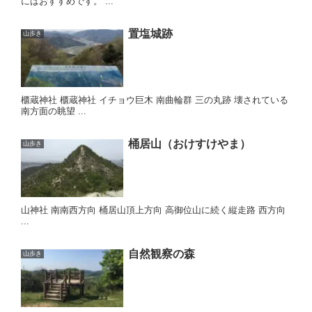
にはおすすめです。 ...
置塩城跡
山歩き
櫃蔵神社 櫃蔵神社 イチョウ巨木 南曲輪群 三の丸跡 壊されている
南方面の眺望 ...
桶居山（おけすけやま）
山歩き
山神社 南南西方向 桶居山頂上方向 高御位山に続く縦走路 西方向
...
自然観察の森
山歩き