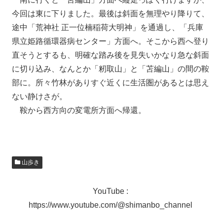
今回は東に下りました。最後は斜面を無理やり降りて、
途中「荒神社 正一位楠稲荷大明神」を通過し、「兵庫
県立姫路循環器病センター」方面へ。そこから西へ登り
直そうとするも、明確な踏み後を見失いかなり急な斜面
に切り込み、なんとか「籾取山」と「苫編山」の間の鞍
部に。所々竹林がありすぐ近くに生活圏があるとは思え
ない静けさが。
鞍から西方向の変電所方面へ帰還。
山歩き
YouTube :
https://www.youtube.com/@shimanbo_channel