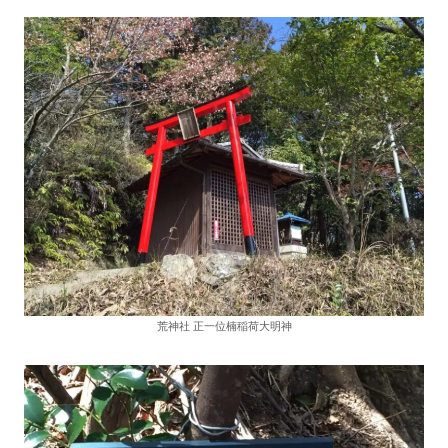
荒神社 正一位楠稲荷大明神