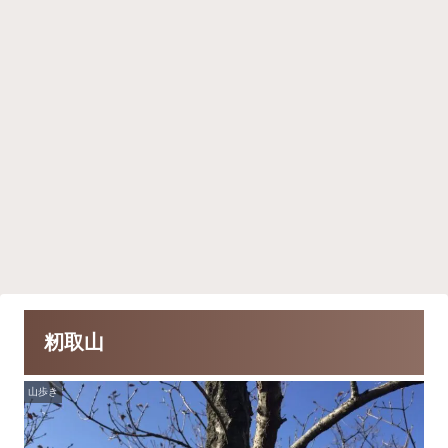
籾取山
山歩き