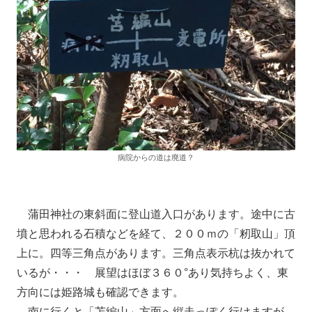
病院からの道は廃道？
蒲田神社の東斜面に登山道入口があります。途中に古
墳と思われる石積などを経て、２００ｍの「籾取山」頂
上に。四等三角点があります。三角点表示杭は抜かれて
いるが・・・ 展望はほぼ３６０°あり気持ちよく、東
方向には姫路城も確認できます。
南に行くと「苫編山」方面へ縦走っぽく行けますが、