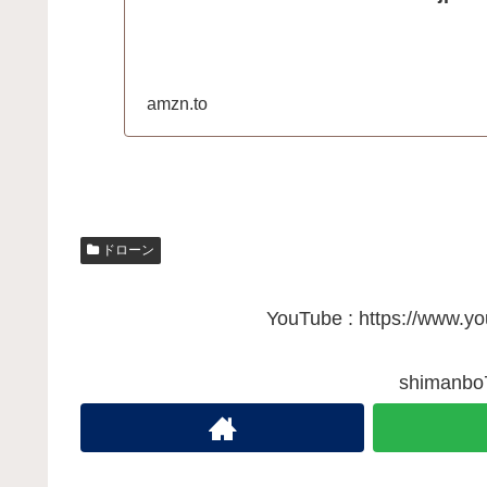
amzn.to
ドローン
YouTube : https://www.
shiman