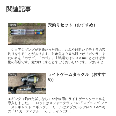
関連記事
穴釣りセット（おすすめ）
Fishing
ショアジギングが不発だった時に、おみやげ狙いでテトラの穴
釣りをやることがあります。対象魚は９０％以上が「ガシラ」ま
たの名を「カサゴ」「ホゴ」。主戦場では２０ｃｍにとどけば大
物の部類です。煮つけにするとすごくおいしいです。 穴釣りセ...
ライトゲームタックル（おすす
Fishing
め）
エギング（釣れた試しなし）や小物用にライトゲームタックルを
導入しました。 ロッドはメジャークラフトの「スピニング ファ
ーストキャスト エギング」、リールはアブガルシア(Abu Garcia)
の「17 カーディナル II S」。ラインはP...