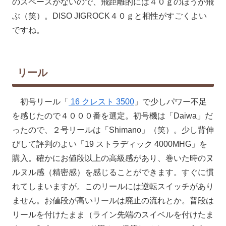
のスペースがないので、飛距離的には４０ｇのほうが飛
ぶ（笑）。DISO JIGROCK４０ｇと相性がすごくよい
ですね。
リール
初号リール「
16 クレスト 3500
」で少しパワー不足
を感じたので４０００番を選定。初号機は「Daiwa」だ
ったので、２号リールは「Shimano」（笑）。少し背伸
びして評判のよい「19 ストラディック 4000MHG」を
購入。確かにお値段以上の高級感があり、巻いた時のヌ
ルヌル感（精密感）を感じることができます。すぐに慣
れてしまいますが。このリールには逆転スイッチがあり
ません。お値段が高いリールは廃止の流れとか。普段は
リールを付けたまま（ライン先端のスイベルを付けたま