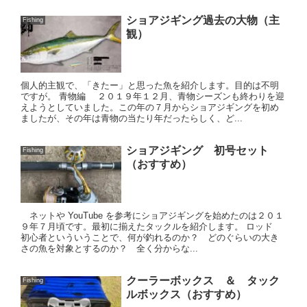
ショアジギング過去の大物（主
Fishing
観）
個人的主観で、「きたー」と思った魚を紹介します。目的は不明
ですが。 青物編 ２０１９年１２月、青物シーズンも終わりを迎
えようとしていました。この年の７月からショアジギングを初め
ましたが、その年は青物の当たり年だったらしく、ど...
ショアジギング 初号セット
Fishing
（おすすめ）
ネットや YouTube を参考にショアジギングを始めたのは２０１
９年７月頃です。最初に揃えたタックルを紹介します。 ロッド
初心者といういうことで、何が釣れるのか？ どのぐらいの大き
さの魚を対象とするのか？ 全く分からな...
クーラーボックス ＆ タック
Fishing
ルボックス（おすすめ）